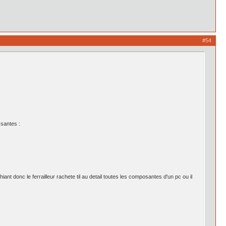
#54
ssantes :
chiant donc le ferrailleur rachete til au detail toutes les composantes d'un pc ou il