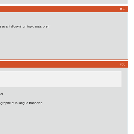
#62
avant d'ouvrir un topic mais bref!!
#63
ber
ographe et la langue francaise