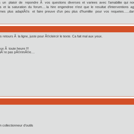
 plaisir de repondre Ã vos questions diverses et variees avec l'amabilite qui nous ca
ts et la saturation du forum.... la hire engendree n'est que le resultat d'interventions 
es plus adaptÃ©s et faire preuve d'un peu plus d'humilite pour vos requetes......dans
 retours Ã la ligne, juste pour Ã©cleircir le texte. Ca fait mal aux yeux.
reux Ã toute heure !!!
biÃ¨re pas pÃ©rimÃ©e....
collectionneur d'outils