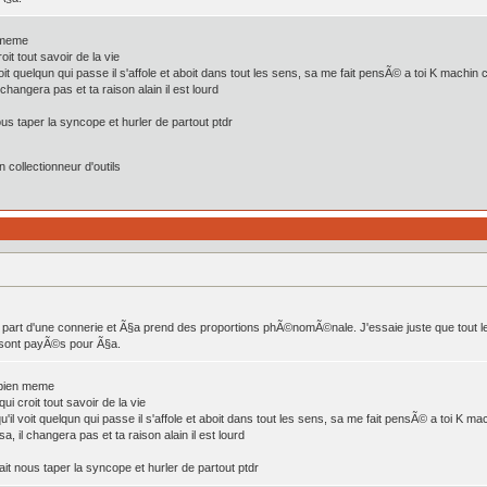
n meme
it tout savoir de la vie
oit quelqun qui passe il s'affole et aboit dans tout les sens, sa me fait pensÃ© a toi K machin
hangera pas et ta raison alain il est lourd
nous taper la syncope et hurler de partout ptdr
collectionneur d'outils
 part d'une connerie et Ã§a prend des proportions phÃ©nomÃ©nale. J'essaie juste que tout 
s sont payÃ©s pour Ã§a.
 bien meme
i croit tout savoir de la vie
'il voit quelqun qui passe il s'affole et aboit dans tout les sens, sa me fait pensÃ© a toi K m
 il changera pas et ta raison alain il est lourd
rait nous taper la syncope et hurler de partout ptdr