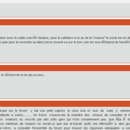
eur avec le cable cuivrÃ© dedans, pour la cafetiere si tu as de la "chance" le socle est en alu e
 pain pour le revendre au bled soit tu revend ca sur le bon coin etc tout dÃ©pend de l'annÃ
le rÃ©servoir et en alu ou inox...
arque sur le forum y fait son petit caprice je veux tout et tout de suite y 
hollande a sarko.......... mr k4zm s'eusse ete la moindre des choses de consulter l
s visiteurs ou inscrits par des p'tits gars qui n'ont certainement pas que Ã§a Ã f
t un minimum de respect ne serait ce que par le travail qu'ils ont effectuÃ© a titre gra
 ,mr k4zm, a consulter l'ensemble du forum pour trouver les reponses adequates a v