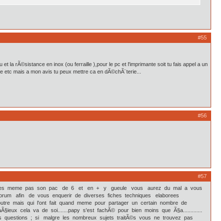
#55
t la rÃ©sistance en inox (ou ferraille ),pour le pc et l'imprimante soit tu fais appel a un
©e etc mais a mon avis tu peux mettre ca en dÃ©chÃ¨terie...
#56
#57
ramenes meme pas son pac de 6 et en + y gueule vous aurez du mal a vous
e forum afin de vous enquerir de diverses fiches techniques elaborees
outre mais qui l'ont fait quand meme pour partager un certain nombre de
Ã§ieux cela va de soi.......papy s'est fachÃ© pour bien moins que Ã§a.............
os questions ; si malgre les nombreux sujets traitÃ©s vous ne trouvez pas