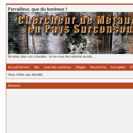
Ferrailleur, que du bonheur !
Ne jetez plus vos cravates : ici on vous les reprend au kilo.
Accueil forums
Site
Liste des membres
Règles
Recherche
Inscription
S'
Vous n'êtes pas identifié.
Annonce