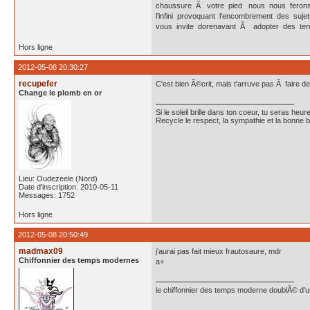
chaussure Ã votre pied nous nous ferons un
l'infini provoquant l'encombrement des suje
vous invite dorenavant Ã adopter des term
Hors ligne
2012-05-08 20:30:27
recupefer
C'est bien Ã©crit, mais t'arruve pas Ã faire des
Change le plomb en or
Si le soleil brille dans ton coeur, tu seras heu
Recycle le respect, la sympathie et la bonne 
Lieu: Oudezeele (Nord)
Date d'inscription: 2010-05-11
Messages: 1752
Hors ligne
2012-05-08 20:50:49
madmax09
j'aurai pas fait mieux frautosaure, mdr
Chiffonnier des temps modernes
a+
le chiffonnier des temps moderne doublÃ© d'un 