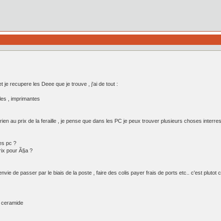
 je recupere les Deee que je trouve , j'ai de tout :
bles , imprimantes
asi rien au prix de la feraille , je pense que dans les PC je peux trouver plusieurs choses interre
les pc ?
rix pour Ã§a ?
envie de passer par le biais de la poste , faire des colis payer frais de ports etc.. c'est plutot 
n ceramide