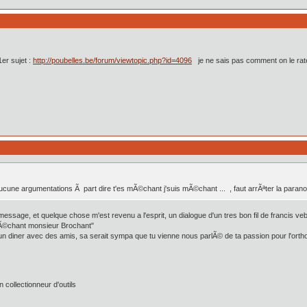
er sujet :
http://poubelles.be/forum/viewtopic.php?id=4096
je ne sais pas comment on le rate 
aucune argumentations Ã part dire t'es mÃ©chant j'suis mÃ©chant ... , faut arrÃªter la parano
e message, et quelque chose m'est revenu a l'esprit, un dialogue d'un tres bon fil de francis ve
t mÃ©chant monsieur Brochant"
it un diner avec des amis, sa serait sympa que tu vienne nous parlÃ© de ta passion pour l'orth
collectionneur d'outils