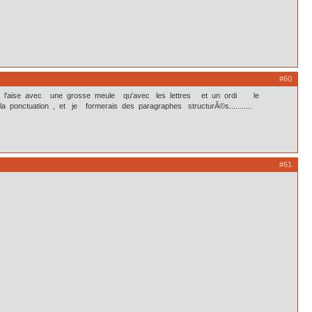
#60
is + Ã l'aise avec une grosse meule qu'avec les lettres et un ordi le
a ponctuation , et je formerais des paragraphes structurÃ©s...........
#61