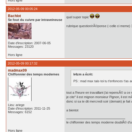
Hors ligne
2012-05-09 00:05:24
Bachlot
quel super topic
Se fout du cuivre par intraveineuse
rubrique question/rÃ©ponse (-celle ci meme) 1
Date d'inscription: 2007-06-05
Messages: 23120
Hors ligne
2012-05-09 00:17:32
madmax09
Chiffonnier des temps modernes
k4zm a écrit:
PS : mad max tais-toi tu t'enfonces t'as 
tout a l'heure en travaillant j'ai repensÃ© a c
je cite" il est mignon monsieur Pignon, il es
donc si sa te dit mercredi soir (demain) je fa
Lieu: ariege
Date d'inscription: 2011-11-25
a bientot
Messages: 6152
le chiffonnier des temps moderne doublÃ© d'un 
Hors ligne