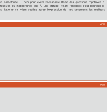
racterise..... ceci pour eviter l'incessante litanie des questions repetitives a
agressives ou inopportunes due Ã une attitude frisant l'irrespect c'est pourquoi je
 l'attente mr k4zm veuillez agreer l'expression de mes sentiments les meilleurs
#58
#59