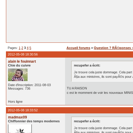
Pages:
1
2
3
4
5
Accueil forums
»
Question ? RÃ©ponses :
2012-05-08 18:30:56
alain le fouinnart
Chie du cuivre
recupefer a écrit:
Je trouve cela juste dommage. Cela part
Ã§a aux ministres, ils sont payÃ©s pour
Date d'inscription: 2011-08-03
TU A RAISON
Messages: 736
c est le momment de voir les nouveaux MINI
Hors ligne
2012-05-08 18:33:52
madmax09
Chiffonnier des temps modernes
recupefer a écrit:
Je trouve cela juste dommage. Cela part
Ã§a aux ministres, ils sont payÃ©s pour