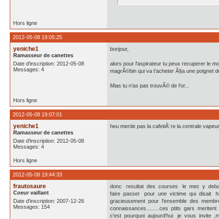
Hors ligne
2012-05-08 19:05:25
yeniche1
bonjour,
Ramasseur de canettes
Date d'inscription: 2012-05-08
alors pour l'aspirateur tu peux recuperer le mot
Messages: 4
magrÃ©bin qui va t'acheter Ã§a une poignet de
Mias tu n'as pas trouvÃ© de l'or...
Hors ligne
2012-05-08 19:07:01
yeniche1
heu merde pas la cafetiÃ¨re la centrale vapeur 
Ramasseur de canettes
Date d'inscription: 2012-05-08
Messages: 4
Hors ligne
2012-05-08 19:44:33
frautosaure
donc resultat des courses le mec y deb
Coeur vaillant
faire passer pour une victime qui disait 
Date d'inscription: 2007-12-26
gracieusement pour l'ensemble des membre
Messages: 154
connaissances.........ces ptits gars meriten
c'est pourquoi aujourd'hui je vous invite