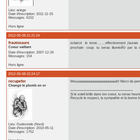
Lieu: ariege
Date d'inscription: 2011-11-25
Messages: 6152
Hors ligne
2012-05-08 21:21:24
frautosaure
eclaircir le texte.........effectivement
Coeur vaillant
prochain coup tu seras illuminÃ© par la cl
Date d'inscription: 2007-12-26
Messages: 154
Hors ligne
2012-05-08 22:24:17
recupefer
Wouuaaaaaaaaaaaaaaaaaaaah! Merci de penser 
Change le plomb en or
Si le soleil brille dans ton coeur, tu seras heu
Recycle le respect, la sympathie et la bonne 
Lieu: Oudezeele (Nord)
Date d'inscription: 2010-05-11
Messages: 1752