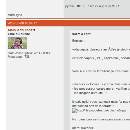
pytain !!!!!!!!!!! a lire cela je suis MDR
Hors ligne
2012-05-08 18:54:17
alain le fouinnart
Chie du cuivre
k4zm a écrit:
Bonjour ,
voila depuis plusieurs annÃ©es je stock et
Date d'inscription: 2011-08-03
Messages: 736
centrale vapeur , PC , aspirateur , porta
Voila si je vais au ferrailleur j'aurais qu
-moteurs elctriques , il y en a dans tous 
- les processeur cartes mere , ya til un p
- les disques durs etc...?
je sais qu'ici vous rachetez mais j'ai pas 
met tout au prix de la feraille ?
Ps : dans quoi se trouve processeurs e
merci d'avance