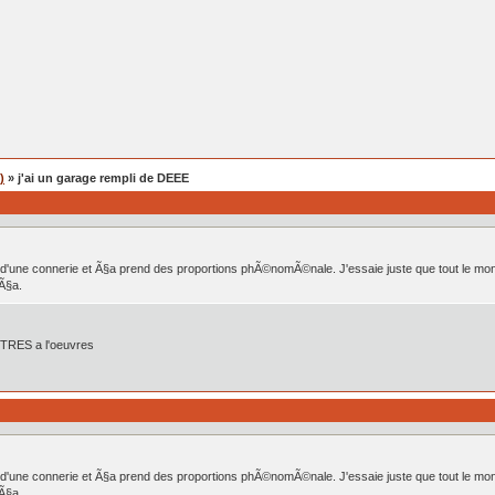
)
» j'ai un garage rempli de DEEE
 d'une connerie et Ã§a prend des proportions phÃ©nomÃ©nale. J'essaie juste que tout le mon
 Ã§a.
STRES a l'oeuvres
 d'une connerie et Ã§a prend des proportions phÃ©nomÃ©nale. J'essaie juste que tout le mon
 Ã§a.