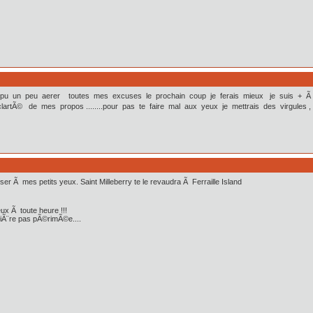
 j'aurais pu un peu aerer toutes mes excuses le prochain coup je ferais mieux je su
artÃ© de mes propos ........pour pas te faire mal aux yeux je mettrais des virgules , l
Ã mes petits yeux. Saint Milleberry te le revaudra Ã Ferraille Island
reux Ã toute heure !!!
biÃ¨re pas pÃ©rimÃ©e....