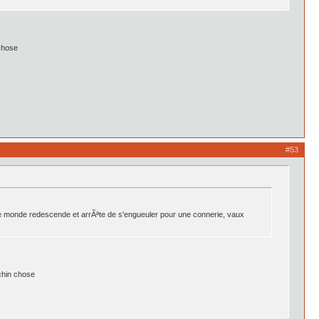
 chose
#53
le monde redescende et arrÃªte de s'engueuler pour une connerie, vaux
achin chose