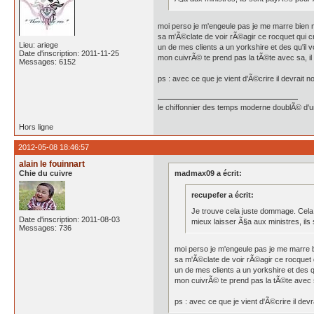
moi perso je m'engeule pas je me marre bie
sa m'Ã©clate de voir rÃ©agir ce rocquet qui cro
Lieu: ariege
un de mes clients a un yorkshire et des qu'il v
Date d'inscription: 2011-11-25
mon cuivrÃ© te prend pas la tÃ©te avec sa, il c
Messages: 6152
ps : avec ce que je vient d'Ã©crire il devrait 
le chiffonnier des temps moderne doublÃ© d'un 
Hors ligne
2012-05-08 18:46:57
alain le fouinnart
Chie du cuivre
madmax09 a écrit:
recupefer a écrit:
Je trouve cela juste dommage. Cela
Date d'inscription: 2011-08-03
mieux laisser Ã§a aux ministres, il
Messages: 736
moi perso je m'engeule pas je me marre
sa m'Ã©clate de voir rÃ©agir ce rocquet qu
un de mes clients a un yorkshire et des qu
mon cuivrÃ© te prend pas la tÃ©te avec sa,
ps : avec ce que je vient d'Ã©crire il dev